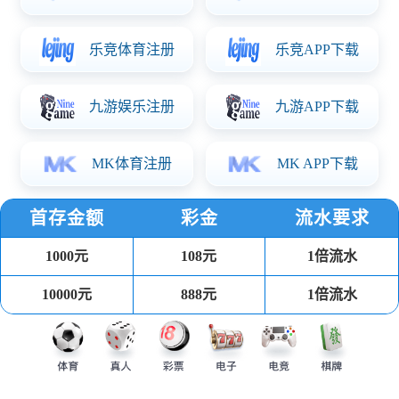
2026-06-09 15:03
40 次阅读
首页
/
体育快讯
2025赛季中甲联赛转会窗口即将关闭，一则关于青训
人才流动的数据引发关注：据国内足球转会市场统
计，上海海港青训体系在本赛季共向中甲俱乐部输送
了6名球员，高居中甲转会流出榜首位。这一数字不
仅刷新了俱乐部历史纪录，也让上海海港青训成为本
赛季中甲转会市场上最受瞩目的“人才输出站”。在职
业足球竞争日益激烈的背景下，这支中超豪门的青训
成果正以另一种方式彰显其厚度与影响力。